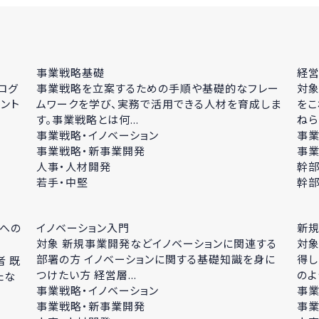
事業戦略基礎
経
ログ
事業戦略を立案するための手順や基礎的なフレー
対象
ント
ムワークを学び、実務で活用できる人材を育成しま
をこ
す。事業戦略とは何...
ねら
事業戦略・イノベーション
事業
事業戦略・新事業開発
事業
人事・人材開発
幹部
若手・中堅
幹
織への
イノベーション入門
新
対象 新規事業開発などイノベーションに関連する
対象
部署の方 イノベーションに関する基礎知識を身に
得し
者 既
つけたい方 経営層...
のよ
たな
事業戦略・イノベーション
事業
事業戦略・新事業開発
事業