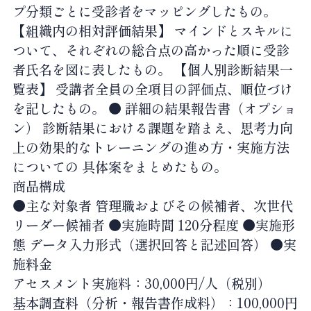
プ分類ごとに受診者をマッピングしたもの。
【組織内の相対評価結果】 マインドとスキルに
ついて、それぞれの総合点の高かった順に受診
者氏名を図に表したもの。 【個人別診断結果一
覧表】 受講者全員の全項目の評価点、順位づけ
を記したもの。
● 詳細の結果報告書（オプショ
ン）
診断結果における課題を踏まえ、思考力向
上の効果的なトレーニングの進め方・実施方法
についての 具体案をまとめたもの。
商品構成
●主な対象者
管理職およびその候補者、次世代
リーダー候補者
●実施時間
120分程度
●実施形
態
データ入力形式（選択回答と記述回答）
●実
施料金
アセスメント実施料：30,000円/人（税別）
基本調査料（分析・報告書作成料）：100,000円