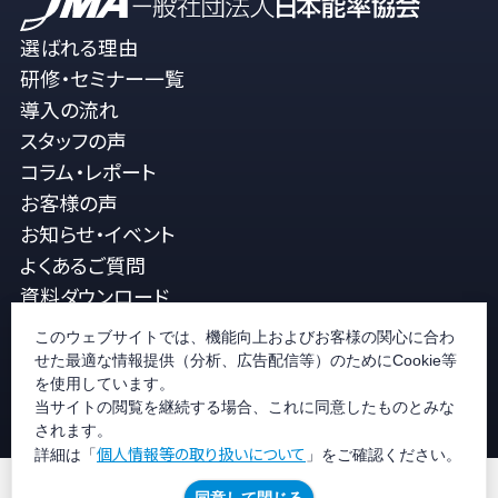
選ばれる理由
研修・セミナー一覧
導入の流れ
スタッフの声
コラム・レポート
お客様の声
お知らせ・イベント
よくあるご質問
資料ダウンロード
メルマガ登録
このウェブサイトでは、機能向上およびお客様の関心に合わ
JMA公式ホームページ
せた最適な情報提供（分析、広告配信等）のためにCookie等
サービス一覧を検索
お問い合せ
を使用しています。
当サイトの閲覧を継続する場合、これに同意したものとみな
されます。
個人情報等の取り扱いについて
詳細は「
」をご確認ください。
個人情報等の取り扱いについて
JMAグループ環境方針