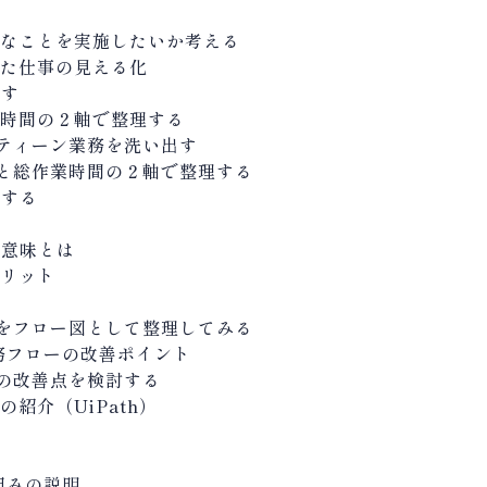
うなことを実施したいか考える
した仕事の見える化
出す
業時間の２軸で整理する
ティーン業務を洗い出す
と総作業時間の２軸で整理する
類する
る意味とは
メリット
本
をフロー図として整理してみる
業務フローの改善ポイント
の改善点を検討する
紹介（UiPath）
仕組みの説明