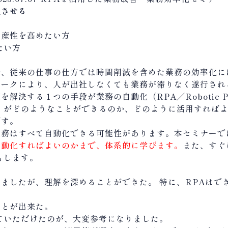
上させる
生産性を高めたい方
たい方
、従来の仕事の仕方では時間削減を含めた業務の効率化に
ワークにより、人が出社しなくても業務が滞りなく遂行され
する１つの手段が業務の自動化（RPA／Robotic Proce
くがどのようなことができるのか、どのように活用すれば
です。
務はすべて自動化できる可能性があります。本セミナーで
自動化すればよいのかまで、体系的に学びます。
また、すぐ
もします。
ましたが、理解を深めることができた。 特に、RPAはで
ことが出来た。
ていただけたのが、大変参考になりました。