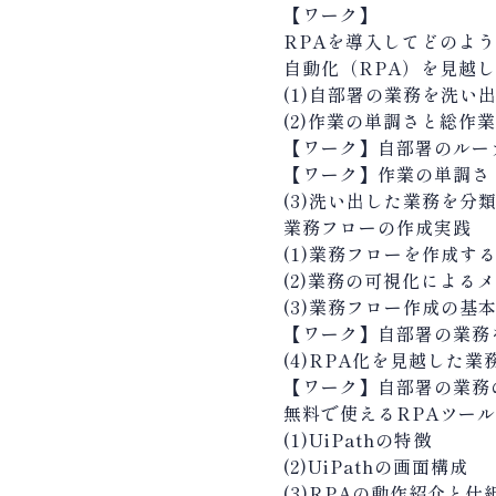
【ワーク】
RPAを導入してどのよ
自動化（RPA）を見越
(1)自部署の業務を洗い
(2)作業の単調さと総作
【ワーク】
自部署のルー
【ワーク】
作業の単調さ
(3)洗い出した業務を分
業務フローの作成実践
(1)業務フローを作成す
(2)業務の可視化による
(3)業務フロー作成の基
【ワーク】
自部署の業務
(4)RPA化を見越した
【ワーク】
自部署の業務
無料で使えるRPAツールの
(1)UiPathの特徴
(2)UiPathの画面構成
(3)RPAの動作紹介と