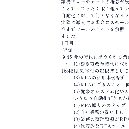
業務フローチャートの概念が役
ことで、さっそく取り組んで
自動化に対して何となくなイ
実際に導入する場合にスモー
今までツールのサイトを参照
ました。
1日目
時間
9:45
今の時代に求められる業
～
(1)働き方改革時代に求
16:45
(2)効率化の選択肢とし
(3)RPAの活用事例紹介
(4)RPAにできること
(5)従来のシステム化やA
いきなり自動化できるわ
(1)RPA導入のステップ
(2)自社業務の洗い出し
(3)業務の整理整頓がR
(4)代表的なRPAツール