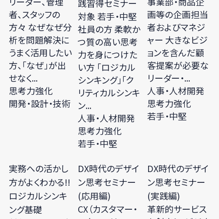
リーダー、管理
事業部・商品企
践習得セミナー
者、スタッフの
画等の企画担当
対象 若手・中堅
方々 なぜなぜ分
者およびマネジ
社員の方 柔軟か
析を問題解決に
ャー 大きなビジ
つ質の高い思考
うまく活用したい
ョンを含んだ顧
力を身につけた
方、「なぜ」が出
客提案が必要な
い方 「ロジカル
せなく...
リーダー・...
シンキング」「ク
思考力強化
人事・人材開発
リティカルシンキ
開発・設計・技術
思考力強化
ン...
若手・中堅
人事・人材開発
思考力強化
若手・中堅
実務への活かし
DX時代のデザイ
DX時代のデザイ
方がよくわかる!!
ン思考セミナー
ン思考セミナー
ロジカルシンキ
(応用編)
(実践編)
CX（カスタマー・
革新的サービス
ング基礎