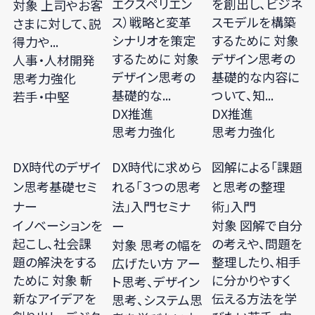
エクスペリエン
を創出し、ビジネ
対象 上司やお客
ス）戦略と変革
スモデルを構築
さまに対して、説
シナリオを策定
するために 対象
得力や...
するために 対象
デザイン思考の
人事・人材開発
デザイン思考の
基礎的な内容に
思考力強化
基礎的な...
ついて、知...
若手・中堅
DX推進
DX推進
思考力強化
思考力強化
DX時代のデザイ
DX時代に求めら
図解による「課題
ン思考基礎セミ
れる「３つの思考
と思考の整理
ナー
法」入門セミナ
術」入門
イノベーションを
対象 図解で自分
ー
起こし、社会課
の考えや、問題を
対象 思考の幅を
題の解決をする
整理したり、相手
広げたい方 アー
ために 対象 斬
に分かりやすく
ト思考、デザイン
新なアイデアを
伝える方法を学
思考、システム思