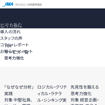
ホーム
選ばれる理由
研修・セミナー一覧
思考力強化
導入の流れ
スタッフの声
コラム・レポート
TOP
お知らせ・イベント
サービス一覧
思考力強化
「なぜなぜ分析」
ロジカル・クリテ
先見性を鍛える
実践
ィカル・ラテラ
思考力強化
対象 中堅社員、
対象 経営企画・
ル・シンキング実