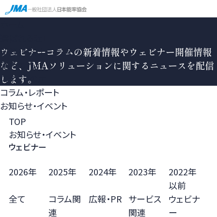
ホーム
選ばれる理由
研修・セミナー一覧
ウェビナー
コラムの新着情報やウェビナー開催情報
導入の流れ
など、JMAソリューションに関するニュースを配信
スタッフの声
します。
コラム・レポート
お知らせ・イベント
TOP
お知らせ・イベント
ウェビナー
2026年
2025年
2024年
2023年
2022年
以前
全て
コラム関
広報・PR
サービス
ウェビナ
連
関連
ー