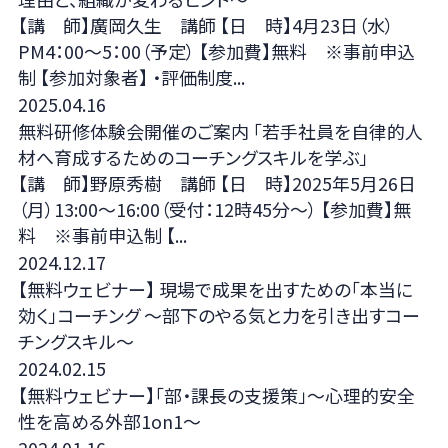
【講 師】廣岡久生 講師 【日 時】4月23日（水）
PM4：00～5：00（予定） 【参加費】無料 ※事前申込
制 【参加対象者】 ・評価制度...
2025.04.16
無料研修体験会開催のご案内 「若手社員を自律的人
材へ育成するためのコーチングスキルを学ぶ」
【講 師】野原秀樹 講師 【日 時】2025年5月26日
（月）13:00～16:00（受付：12時45分～） 【参加費】無
料 ※事前申込制 【...
2024.12.17
【無料ウェビナー】 現場で成果を出すための「本当に
効く」コーチング ～部下のやる気と力を引き出すコー
チングスキル～
2024.02.15
【無料ウェビナー】「部・課長の支援策」～心理的安全
性を高める外部1on1～
2024.01.16