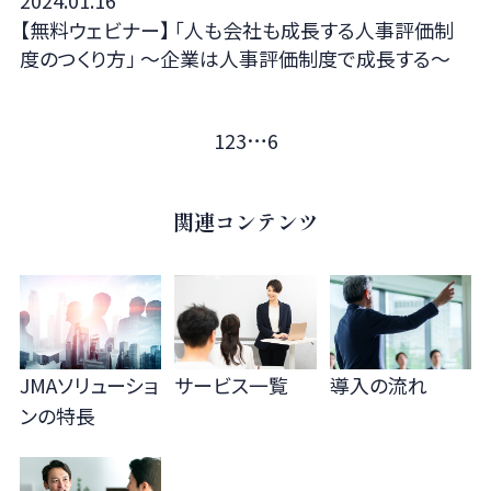
【無料ウェビナー】 「人も会社も成長する人事評価制
度のつくり方」 ～企業は人事評価制度で成長する～
…
1
2
3
6
関連コンテンツ
JMAソリューショ
サービス一覧
導入の流れ
ンの
特長