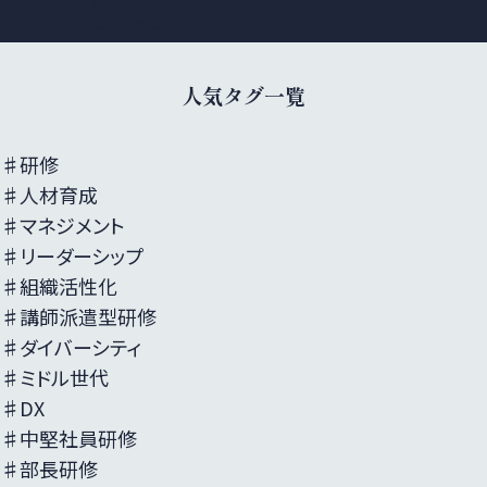
ウェビナーレポート
人気タグ一覧
♯研修
♯人材育成
♯マネジメント
♯リーダーシップ
♯組織活性化
♯講師派遣型研修
♯ダイバーシティ
♯ミドル世代
♯DX
♯中堅社員研修
♯部長研修