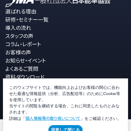
選ばれる理由
研修・セミナー一覧
導入の流れ
スタッフの声
コラム・レポート
お客様の声
お知らせ・イベント
よくあるご質問
資料ダウンロード
メルマガ登録
このウェブサイトでは、機能向上およびお客様の関心に合わ
JMA公式ホームページ
せた最適な情報提供（分析、広告配信等）のためにCookie等
コラムを検索
を使用しています。
お問い合せ
当サイトの閲覧を継続する場合、これに同意したものとみな
されます。
個人情報等の取り扱いについて
詳細は「
」をご確認ください。
個人情報等の取り扱いについて
JMAグループ環境方針
同意して閉じる