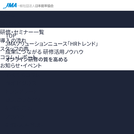
ホーム
選ばれる理由
研修・セミナー一覧
TOP
導入の流れ
JMAソリューションニュース「HRトレンド」
スタッフの声
成果につながる 研修活用ノウハウ
コラム・レポート
オンライン研修の質を高める
お知らせ・イベント
すべてのコラム
最新ビジネス
トレンドワード
成果につながる
研修活用の
ノウハウ
組織・人材育成・
人事・キャリア