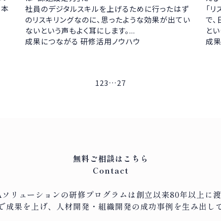
。本
社員のデジタルスキルを上げるために行ったはず
「リ
のリスキリングなのに、思ったような効果が出てい
で、
ないという声もよく耳にします。...
とい
成果につながる 研修活用ノウハウ
成果
…
1
2
3
27
無料ご相談はこちら
Contact
Aソリューションの研修プログラムは
創立以来80年以上に
で
成果を上げ、人材開発・組織開発の成功事例を生み出し