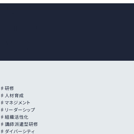
すべてのコラム
最新ビジネス
トレンドワード
成果につながる
研修活用の
ノウハウ
組織・人材育成・
人事・キャリア
ウェビナーレポート
♯研修
♯人材育成
♯マネジメント
♯リーダーシップ
♯組織活性化
♯講師派遣型研修
♯ダイバーシティ