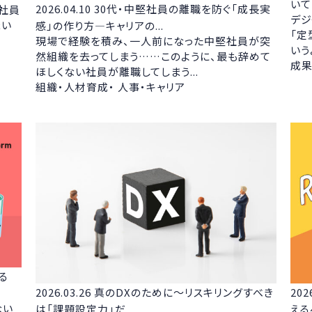
い
2026.04.10
30代・中堅社員の離職を防ぐ「成長実
社員
デジ
まい
感」の作り方—キャリアの...
「定
現場で経験を積み、一人前になった中堅社員が突
いう
然組織を去ってしまう……このように、最も辞めて
成果
ほしくない社員が離職してしまう...
組織・人材育成・ 人事・キャリア
る
2026.03.26
真のDXのために～リスキリングすべき
202
ない
は「課題設定力」だ
える