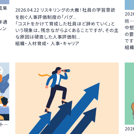
成果
2026.04.22
リスキリングの大敵！社員の学習意欲
202
を削ぐ人事評価制度の「バグ...
術—
年通
「コストをかけて育成した社員ほど辞めていく」と
中堅
レン
いう現象は、残念ながらよくあることですが、その主
の要
な原因は硬直した人事評価制...
です
組織・人材育成・ 人事・キャリア
組織
ト—
202