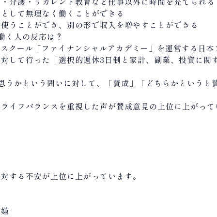
児・介護・リカレント教育など仕事以外に時間を充てられる
落として無理なく働くことができる
を使うことができ、別の形で収入を増やすことができる
働く人の反応は？
ースクール「ファイナンシャルアカデミー」を運営する日本
に対して行った「選択的週休
3
日制と家計、副業、投資に関
思うかという問いに対して、「賛成」「どちらかというと
クライフバランスを重視した声が賛成意見の上位に上がって
に対する不安が上位に上がっています。
が嫌