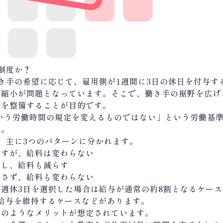
制度か？
き手の希望に応じて、雇用側が
1
週間に
3
日の休日を付与す
の縮小が問題となっています。そこで、働き手の裾野を広げ
境を整備することが目的です。
いう労働時間の規定を変えるものではない」という労働基
す。
、主に
3
つのパターンに分かれます。
らすが、給料は変わらない
らし、給料も減らす
らさず、給料も変わらない
、週休
3
日を選択した場合は給与が通常の約
8
割となるケース
給与を維持するケースなどがあります。
下のようなメリットが想定されています。