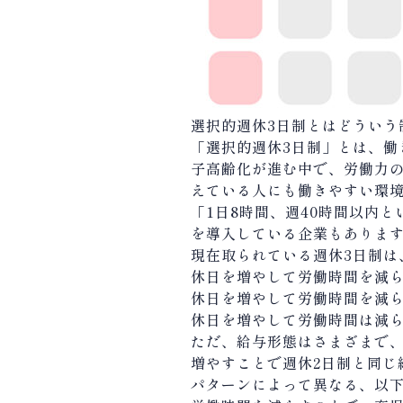
選択的週休3日制とはどういう
「選択的週休
3
日制」とは、働
子高齢化が進む中で、労働力
えている人にも働きやすい環
「
1
日
8
時間、週
40
時間以内と
を導入している企業もありま
現在取られている週休
3
日制は
休日を増やして労働時間を減
休日を増やして労働時間を減
休日を増やして労働時間は減
ただ、給与形態はさまざまで
増やすことで週休
2
日制と同じ
パターンによって異なる、以