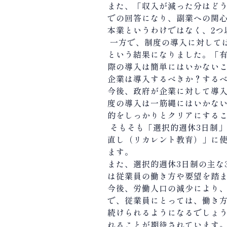
また、「収入が減った分はど
での回答になり、副業への関
本業というわけではなく、
2
つ
一方で、制度の導入に対して
という結果になりました。「
際の導入は簡単にはいかない
企業は導入するべきか？する
今後、政府が企業に対して導
度の導入は一筋縄にはいかな
的をしっかりとクリアにする
そもそも「選択的週休
3
日制」
直し（リカレント教育）」に
ます。
また、選択的週休
3
日制の主な
は従業員の働き方や要望を踏
今後、労働人口の減少により
で、従業員にとっては、働き
続けられるようになるでしょ
れることが期待されています