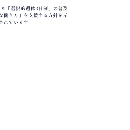
べる「選択的週休
3
日制」の普及
な働き方」を支援する方針を示
されています。