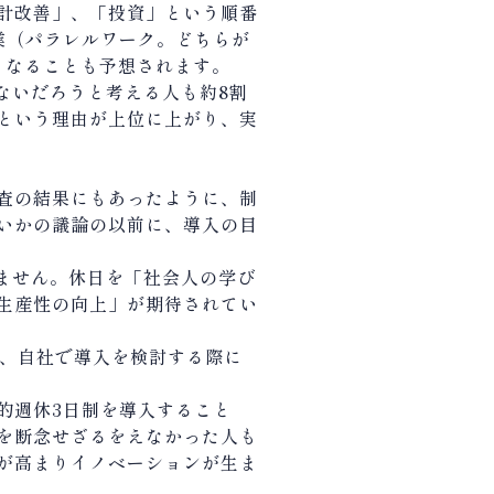
計改善」、「投資」という順番
業（パラレルワーク。どちらが
もなることも予想されます。
ないだろうと考える人も約
8
割
という理由が上位に上がり、実
査の結果にもあったように、制
いかの議論の以前に、導入の目
ません。休日を「社会人の学び
生産性の向上」が期待されてい
、自社で導入を検討する際に
的週休
3
日制を導入すること
を断念せざるをえなかった人も
が高まりイノベーションが生ま