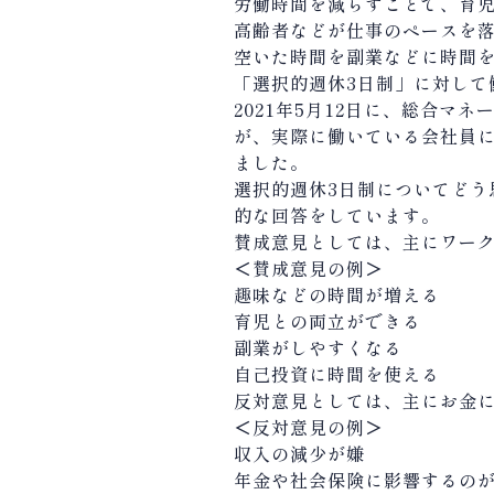
労働時間を減らすことで、育
高齢者などが仕事のペースを
空いた時間を副業などに時間
「選択的週休3日制」に対して
2021
年
5
月
12
日に、総合マネ
が、実際に働いている会社員
ました。
選択的週休
3
日制についてどう
的な回答をしています。
賛成意見としては、主にワー
＜賛成意見の例＞
趣味などの時間が増える
育児との両立ができる
副業がしやすくなる
自己投資に時間を使える
反対意見としては、主にお金
＜反対意見の例＞
収入の減少が嫌
年金や社会保険に影響するの