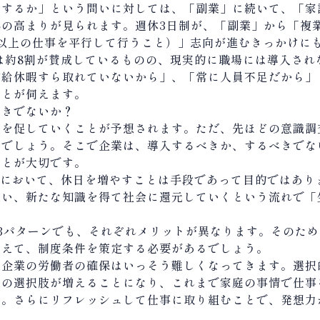
うするか」という問いに対しては、「副業」に続いて、「家
心の高まりが見られます。週休
3
日制が、「副業」から「複
以上の仕事を平行して行うこと）」志向が進むきっかけに
は約
8
割が賛成しているものの、現実的に職場には導入され
有給休暇すら取れていないから」、「常に人員不足だから」
ことが伺えます。
べきでないか？
入を促していくことが予想されます。ただ、先ほどの意識調
いでしょう。そこで企業は、導入するべきか、するべきでな
ことが大切です。
において、休日を増やすことは手段であって目的ではあり
使い、新たな知識を得て社会に還元していくという流れで「
3
パターンでも、それぞれメリットが異なります。そのため
まえて、制度条件を策定する必要があるでしょう。
、企業の労働者の確保はいっそう難しくなってきます。選択
方の選択肢が増えることになり、これまで家庭の事情で仕事
う。さらにリフレッシュして仕事に取り組むことで、発想力
。