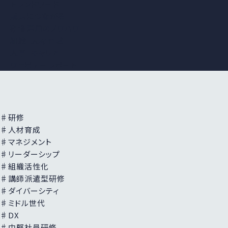
トレンドワード
成果につながる
研修活用の
ノウハウ
組織・人材育成・
人事・キャリア
ウェビナーレポート
♯研修
♯人材育成
♯マネジメント
♯リーダーシップ
♯組織活性化
♯講師派遣型研修
♯ダイバーシティ
♯ミドル世代
♯DX
♯中堅社員研修