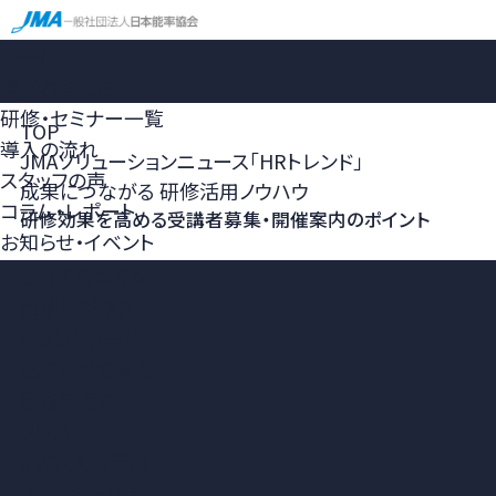
ホーム
選ばれる理由
研修・セミナー一覧
TOP
導入の流れ
JMAソリューションニュース「HRトレンド」
スタッフの声
成果につながる 研修活用ノウハウ
コラム・レポート
研修効果を高める受講者募集・開催案内のポイント
お知らせ・イベント
すべてのコラム
最新ビジネス
トレンドワード
成果につながる
研修活用の
ノウハウ
組織・人材育成・
人事・キャリア