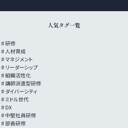
ウェビナーレポート
人気タグ一覧
♯研修
♯人材育成
♯マネジメント
♯リーダーシップ
♯組織活性化
♯講師派遣型研修
♯ダイバーシティ
♯ミドル世代
♯DX
♯中堅社員研修
♯部長研修