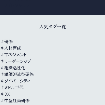
人事・キャリア
ウェビナーレポート
人気タグ一覧
♯研修
♯人材育成
♯マネジメント
♯リーダーシップ
♯組織活性化
♯講師派遣型研修
♯ダイバーシティ
♯ミドル世代
♯DX
♯中堅社員研修