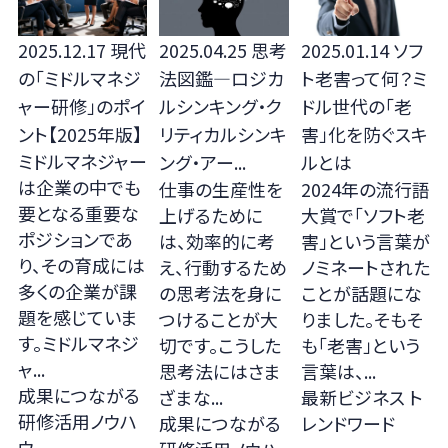
2025.12.17
現代
2025.04.25
思考
2025.01.14
ソフ
の「ミドルマネジ
法図鑑—ロジカ
ト老害って何？ミ
ャー研修」のポイ
ルシンキング・ク
ドル世代の「老
ント【2025年版】
リティカルシンキ
害」化を防ぐスキ
ミドルマネジャー
ング・アー...
ルとは
は企業の中でも
仕事の生産性を
2024年の流行語
要となる重要な
上げるために
大賞で「ソフト老
ポジションであ
は、効率的に考
害」という言葉が
り、その育成には
え、行動するため
ノミネートされた
多くの企業が課
の思考法を身に
ことが話題にな
題を感じていま
つけることが大
りました。そもそ
す。ミドルマネジ
切です。こうした
も「老害」という
ャ...
思考法にはさま
言葉は、...
成果につながる
ざまな...
最新ビジネス ト
研修活用ノウハ
成果につながる
レンドワード
ウ