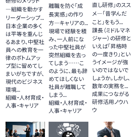
研修のメリット
直し研修」のスス
離職を防ぐ「成
—組織を動かす
メ―「昔学んだ
長実感」の作り
リーダーシップ...
こと」をもう...
方—キャリアの...
日本企業の多く
課長（ミドルマネ
現場で経験を積
は平等を重んじ
ジャー）の研修と
み、一人前にな
るあまり、中堅社
いえば「昇格時
った中堅社員が
員への教育を一
の一度きり」とい
突然組織を去っ
律のボトムアッ
うイメージが強
てしまう……こ
プ型に留めてし
いのではないで
のように、最も辞
まいがちですが、
しょうか。しかし、
めてほしくない
現代のビジネス
数年の実務を...
社員が離職して
環境...
成果につながる
しまう...
組織・人材育成・
研修活用ノウハ
組織・人材育成・
人事・キャリア
ウ
人事・キャリア