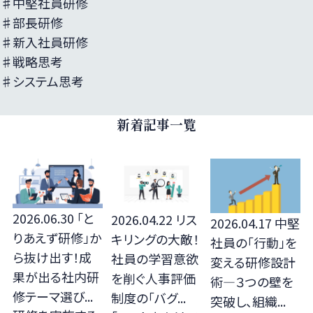
♯中堅社員研修
♯部長研修
♯新入社員研修
♯戦略思考
♯システム思考
新着記事一覧
2026.06.30
「と
2026.04.22
リス
2026.04.17
中堅
りあえず研修」か
キリングの大敵！
社員の「行動」を
ら抜け出す！成
社員の学習意欲
変える研修設計
果が出る社内研
を削ぐ人事評価
術—３つの壁を
修テーマ選び...
制度の「バグ...
突破し、組織...