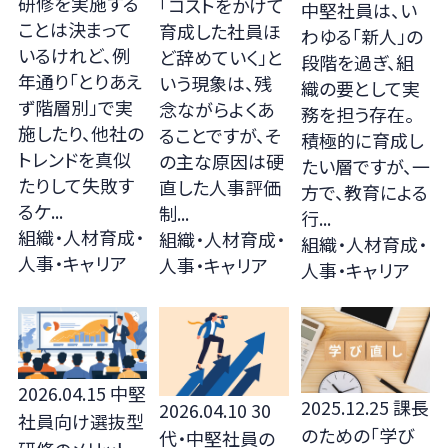
研修を実施する
「コストをかけて
中堅社員は、い
ことは決まって
育成した社員ほ
わゆる「新人」の
いるけれど、例
ど辞めていく」と
段階を過ぎ、組
年通り「とりあえ
いう現象は、残
織の要として実
ず階層別」で実
念ながらよくあ
務を担う存在。
施したり、他社の
ることですが、そ
積極的に育成し
トレンドを真似
の主な原因は硬
たい層ですが、一
たりして失敗す
直した人事評価
方で、教育による
るケ...
制...
行...
組織・人材育成・
組織・人材育成・
組織・人材育成・
人事・キャリア
人事・キャリア
人事・キャリア
2026.04.15
中堅
2025.12.25
課長
2026.04.10
30
社員向け選抜型
のための「学び
代・中堅社員の