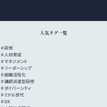
組織・人材育成・
人事・キャリア
ウェビナーレポート
人気タグ一覧
♯研修
♯人材育成
♯マネジメント
♯リーダーシップ
♯組織活性化
♯講師派遣型研修
♯ダイバーシティ
♯ミドル世代
♯DX