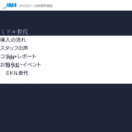
ホーム
選ばれる理由
研修・セミナー一覧
ミドル世代
導入の流れ
スタッフの声
コラム・レポート
TOP
お知らせ・イベント
コラム
ミドル世代
すべてのコラム
最新ビジネス
トレンドワード
成果につながる
研修活用の
ノウハウ