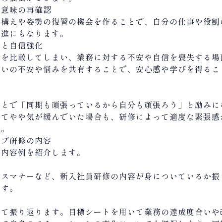
の意味の再確認
心構えや姿勢の復習の機会を作ることで、自分の仕事や役割
促進にもなります。
消と自信強化
分を比較してしまい、業務に対する不安や自信を喪失する場
互いの不安や悩みを共有することで、安心感や学びを得るこ
ことで「同期も頑張っているから自分も頑張ろう」と励みに
ってやや気が緩んでいた場合も、研修によって適度な緊張感
す。
ップ研修の内容
の内容例を紹介します。
ネスマナーなど、新入社員研修の内容が身についているか振
ます。
いて振り返ります。目標シートを用いて業務の達成度合いや