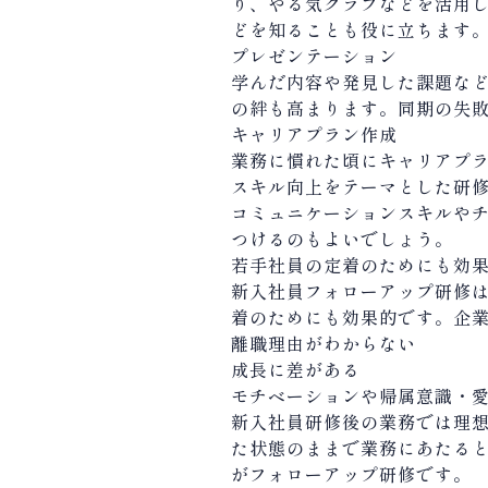
り、やる気グラフなどを活用
どを知ることも役に立ちます
プレゼンテーション
学んだ内容や発見した課題な
の絆も高まります。同期の失
キャリアプラン作成
業務に慣れた頃にキャリアプ
スキル向上をテーマとした研
コミュニケーションスキルや
つけるのもよいでしょう。
若手社員の定着のためにも効
新入社員フォローアップ研修
着のためにも効果的です。企
離職理由がわからない
成長に差がある
モチベーションや帰属意識・
新入社員研修後の業務では理
た状態のままで業務にあたる
がフォローアップ研修です。