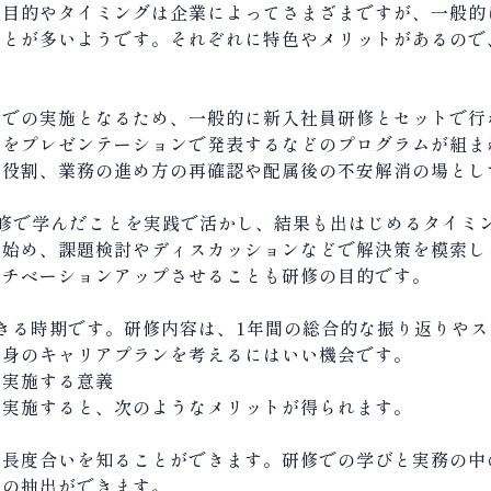
目的やタイミングは企業によってさまざまですが、一般的に
ことが多いようです。それぞれに特色やメリットがあるので
間での実施となるため、一般的に新入社員研修とセットで行
スをプレゼンテーションで発表するなどのプログラムが組ま
の役割、業務の進め方の再確認や配属後の不安解消の場とし
研修で学んだことを実践で活かし、結果も出はじめるタイミ
ら始め、課題検討やディスカッションなどで解決策を模索し
モチベーションアップさせることも研修の目的です。
きる時期です。研修内容は、1年間の総合的な振り返りや
自身のキャリアプランを考えるにはいい機会です。
を実施する意義
を実施すると、次のようなメリットが得られます。
出
成長度合いを知ることができます。研修での学びと実務の中
題の抽出ができます。