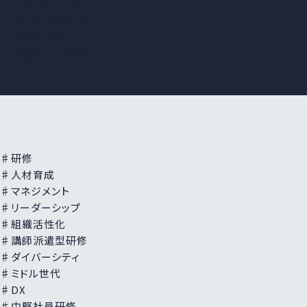
トレンドワード
成果につながる
研修活用の
ノウハウ
組織・人材育成・
人事・キャリア
ウェビナーレポート
♯研修
♯人材育成
♯マネジメント
♯リーダーシップ
♯組織活性化
♯講師派遣型研修
♯ダイバーシティ
♯ミドル世代
♯DX
♯中堅社員研修