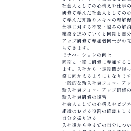
社会人としての心構えや仕事
研修で学んだ社会人としての
で学んだ知識やスキルの理解
仕事に対する不安・悩みの解
業務を進めていくと同期と自
アップ研修で参加者同士がお
もできます。
モチベーションの向上
同期と一緒に研修に参加する
ます。入社から一定期間が経
務に向かえるようにもなりま
一般的な新入社員フォローア
新入社員フォローアップ研修
新入社員研修の復習
社会人としての心構えやビジ
組織のおける役割の確認もし
自分を振り返る
入社後から今までの自分につ