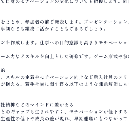
して自身のモチベーションの変化についても把握します。同
。
どをまとめ、参加者の前で発表します。プレゼンテーション
敗事例なども業務に活かすこともできるでしょう。
ランを作成します。仕事への目的意識も高まりモチベーショ
修
チーム力などスキルを向上とした研修です。ゲーム形式や参
果的
は、スキルの定着やモチベーション向上など新入社員のメリ
業が抱える、若手社員に関す寝る以下のような課題解消にも
愛社精神などのマインドに差がある
想とのギャップも生まれやすく、モチベーションが低下する
と生産性の低下や成長の差が現れ、早期離職にもつながって