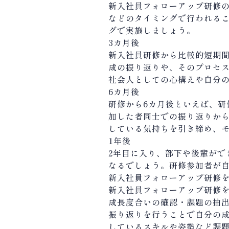
新入社員フォローアップ研修の
などのタイミングで行われる
グで実施しましょう。
3カ月後
新入社員研修から比較的短期
成の振り返りや、そのプロセ
社会人としての心構えや自分
6カ月後
研修から6カ月後といえば、
加した者同士での振り返りか
している気持ちを引き締め、
1年後
2年目に入り、部下や後輩がで
なるでしょう。研修参加者が
新入社員フォローアップ研修
新入社員フォローアップ研修
成長度合いの確認・課題の抽
振り返りを行うことで自分の
しているスキルや姿勢など課