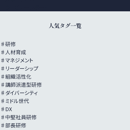
ウェビナーレポート
人気タグ一覧
♯研修
♯人材育成
♯マネジメント
♯リーダーシップ
♯組織活性化
♯講師派遣型研修
♯ダイバーシティ
♯ミドル世代
♯DX
♯中堅社員研修
♯部長研修