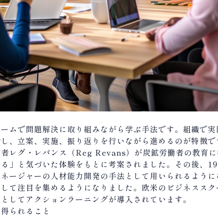
か
チームで問題解決に取り組みながら学ぶ手法です。組織で実
論し、立案、実施、振り返りを行いながら進めるのが特徴で
学者レグ・レバンス（
Reg Revans
）が炭鉱労働者の教育に
きる」と気づいた体験をもとに考案されました。その後、
19
マネージャーの人材能力開発の手法として用いられるように
として注目を集めるようになりました。欧米のビジネススク
ムとしてアクションラーニングが導入されています。
て得られること