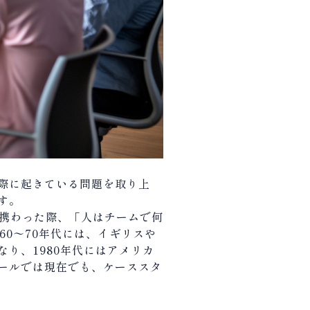
際に起きている問題を取り上
す。
携わった際、「人はチームで何
60
〜
70
年代には、イギリスや
なり、
1980
年代にはアメリカ
ールでは現在でも、ケーススタ