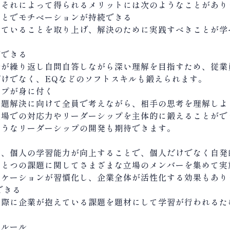
とそれによって得られるメリットには次のようなことがあり
ことでモチベーションが持続できる
っていることを取り上げ、解決のために実践すべきことが学
ができる
者が繰り返し自問自答しながら深い理解を目指すため、従業
だけでなく、
EQ
などのソフトスキルも鍛えられます。
ップが身に付く
問題解決に向けて全員で考えながら、相手の思考を理解しよ
現場での対応力やリーダーシップを主体的に鍛えることがで
ようなリーダーシップの開発も期待できます。
て、個人の学習能力が向上することで、個人だけでなく自発
ひとつの課題に関してさまざまな立場のメンバーを集めて実
ニケーションが習慣化し、企業全体が活性化する効果もあり
できる
実際に企業が抱えている課題を題材にして学習が行われるた
のルール