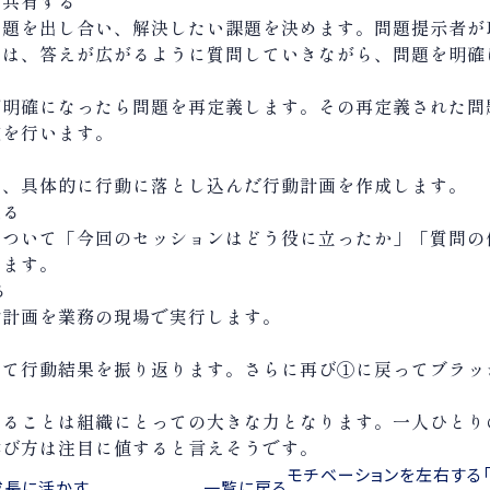
で共有する
問題を出し合い、解決したい課題を決めます。問題提示者が
ーは、答えが広がるように質問していきながら、問題を明確
が明確になったら問題を再定義します。その再定義された問
定を行います。
に、具体的に行動に落とし込んだ行動計画を作成します。
返る
について「今回のセッションはどう役に立ったか」「質問の
います。
る
動計画を業務の現場で実行します。
って行動結果を振り返ります。さらに再び①に戻ってブラッ
けることは組織にとっての大きな力となります。一人ひとり
学び方は注目に値すると言えそうです。
モチベーションを左右する「
成長に活かす
一覧に戻る