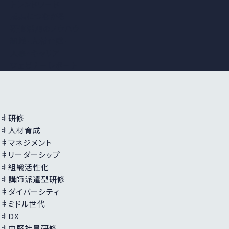
トレンドワード
成果につながる
研修活用の
ノウハウ
組織・人材育成・
人事・キャリア
ウェビナーレポート
♯研修
♯人材育成
♯マネジメント
♯リーダーシップ
♯組織活性化
♯講師派遣型研修
♯ダイバーシティ
♯ミドル世代
♯DX
♯中堅社員研修