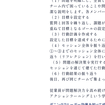
（１）問題を明確にし、全員
チーム内で困っていることや
潔な説明をします。各メンバ
（２）目標を設定する
質問と回答を繰り返し、課題
重ねて目標となるゴールの設
（３）行動計画を作成する
設定した目標を達成するため
（４）セッション全体を振り
①〜③までのセッション全体
返り（リフレクション）を行
（５）
問題の解決策を実行す
セッションを通じて建てた行
（６）行動結果の振り返り
後日、再び同じチームで集ま
従業員が問題解決力を高め続
アクションラーニングという
ダニングクルーガー効果を知って