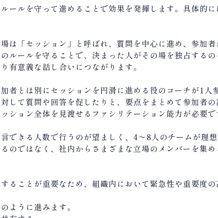
のルールを守って進めることで効果を発揮します。具体的に
の場は「セッション」と呼ばれ、質問を中心に進め、参加者
このルールを守ることで、決まった人がその場を独占するの
より有意義な話し合いにつながります。
参加者とは別にセッションを円滑に進める役のコーチが
1
人
に対して質問や回答を促したりと、要点をまとめて参加者の
セッション全体を見渡せるファシリテーション能力が必要で
発言できる人数で行うのが望ましく、
4
〜
8
人のチームが理想
するのではなく、社内からさまざまな立場のメンバーを集め
定することが重要なため、組織内において緊急性や重要度の
次のように進みます。