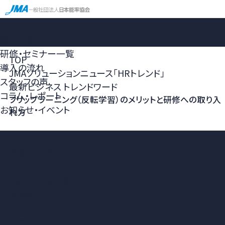
ホーム
選ばれる理由
研修・セミナー一覧
TOP
導入の流れ
JMAソリューションニュース「HRトレンド」
スタッフの声
最新ビジネス トレンドワード
コラム・レポート
フリップラーニング（反転学習）のメリットと研修への取り入
お知らせ・イベント
れ方
すべてのコラム
最新ビジネス
トレンドワード
成果につながる
研修活用の
ノウハウ
組織・人材育成・