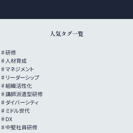
人事・キャリア
ウェビナーレポート
人気タグ一覧
♯研修
♯人材育成
♯マネジメント
♯リーダーシップ
♯組織活性化
♯講師派遣型研修
♯ダイバーシティ
♯ミドル世代
♯DX
♯中堅社員研修