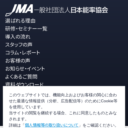
選ばれる理由
研修・セミナー一覧
導入の流れ
スタッフの声
コラム・レポート
お客様の声
お知らせ・イベント
よくあるご質問
資料ダウンロード
メルマガ登録
このウェブサイトでは、機能向上およびお客様の関心に合わ
JMA公式ホームページ
せた最適な情報提供（分析、広告配信等）のためにCookie等
コラムを検索
お問い合せ
を使用しています。
当サイトの閲覧を継続する場合、これに同意したものとみな
されます。
個人情報等の取り扱いについて
詳細は「
」をご確認ください。